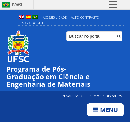
BRASIL
Simplifique!
ACESSIBILIDADE
ALTO CONTRASTE
MAPA DO SITE
Comunica BR
Participe
Acesso à informação
Legislação
Canais
Programa de Pós-
Graduação em Ciência e
Engenharia de Materiais
Private Area
Site Administrators
MENU