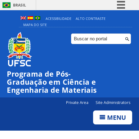
BRASIL
Simplifique!
ACESSIBILIDADE
ALTO CONTRASTE
MAPA DO SITE
Comunica BR
Participe
Acesso à informação
Legislação
Canais
Programa de Pós-
Graduação em Ciência e
Engenharia de Materiais
Private Area
Site Administrators
MENU