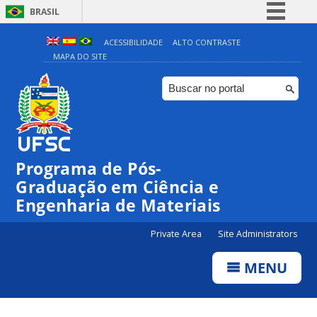
BRASIL
Simplifique!
ACESSIBILIDADE
ALTO CONTRASTE
MAPA DO SITE
Comunica BR
Participe
Acesso à informação
Legislação
Canais
Programa de Pós-
Graduação em Ciência e
Engenharia de Materiais
Private Area
Site Administrators
MENU