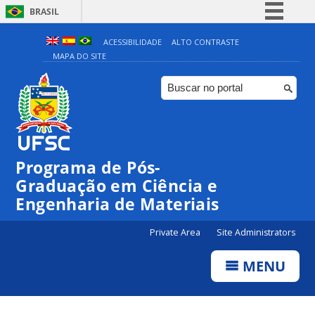
BRASIL
Simplifique!
ACESSIBILIDADE
ALTO CONTRASTE
MAPA DO SITE
Comunica BR
Participe
Acesso à informação
Legislação
Canais
Programa de Pós-
Graduação em Ciência e
Engenharia de Materiais
Private Area
Site Administrators
MENU