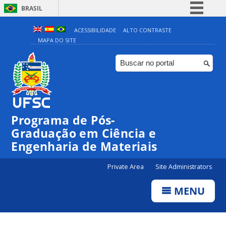
BRASIL
Simplifique!
ACESSIBILIDADE
ALTO CONTRASTE
MAPA DO SITE
Comunica BR
Participe
Acesso à informação
Legislação
Canais
Programa de Pós-
Graduação em Ciência e
Engenharia de Materiais
Private Area
Site Administrators
MENU