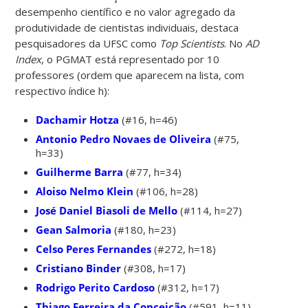
desempenho científico e no valor agregado da
produtividade de cientistas individuais, destaca
pesquisadores da UFSC como
Top Scientists
. No
AD
Index
, o PGMAT está representado por 10
professores (ordem que aparecem na lista, com
respectivo índice h):
Dachamir Hotza
(#16, h=46)
Antonio Pedro Novaes de Oliveira
(#75,
h=33)
Guilherme Barra
(#77, h=34)
Aloiso Nelmo Klein
(#106, h=28)
José Daniel Biasoli de Mello
(#114, h=27)
Gean Salmoria
(#180, h=23)
Celso Peres Fernandes
(#272, h=18)
Cristiano Binder
(#308, h=17)
Rodrigo Perito Cardoso
(#312, h=17)
Thiago Ferreira da Conceição
(#591, h=11)