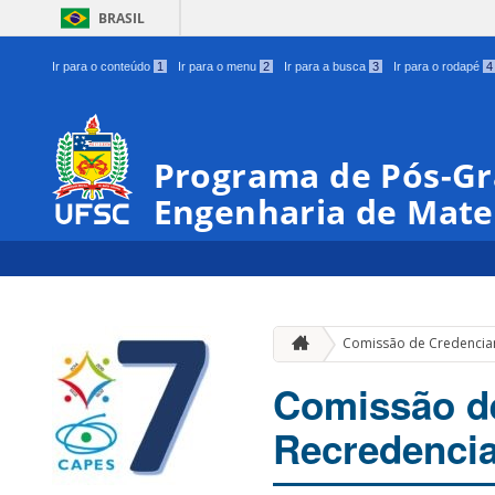
BRASIL
Ir para o conteúdo
1
Ir para o menu
2
Ir para a busca
3
Ir para o rodapé
4
Programa de Pós-Gr
Engenharia de Mate
Comissão de Credencia
Comissão d
Recredenci