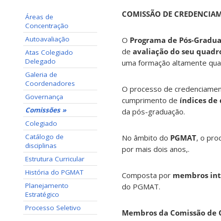
COMISSÃO DE CREDENCIA
Áreas de
Concentração
Autoavaliação
O
Programa de Pós-Gradua
de
avaliação do seu quadr
Atas Colegiado
Delegado
uma formação altamente quali
Galeria de
Coordenadores
O processo de credenciament
Governança
cumprimento de
índices de
Comissões »
da pós-graduação.
Colegiado
Catálogo de
No âmbito do
PGMAT
, o pr
disciplinas
por mais dois anos,.
Estrutura Curricular
História do PGMAT
Composta por
membros in
Planejamento
do PGMAT.
Estratégico
Processo Seletivo
Membros da Comissão de 